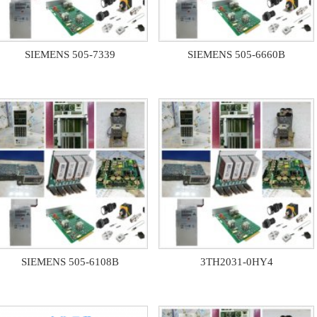
SIEMENS 505-7339
SIEMENS 505-6660B
SIEMENS 505-6108B
3TH2031-0HY4