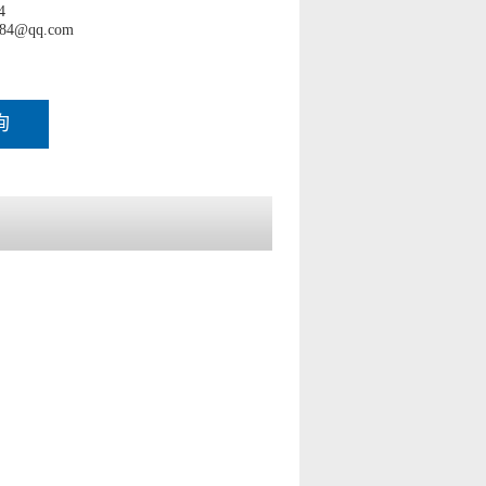
4
84@qq.com
询