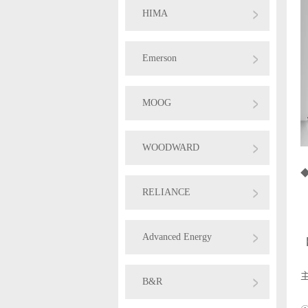
HIMA
Emerson
MOOG
WOODWARD
RELIANCE
Advanced Energy
主
B&R