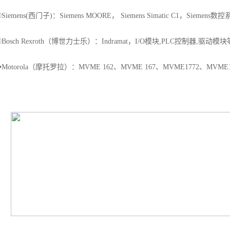
Siemens(西门子)：Siemens MOORE， Siemens Simatic C1，Siemens
Bosch Rexroth（博世力士乐）：Indramat，I/O模块,PLC控制器,驱动模
Motorola（摩托罗拉）：MVME 162、MVME 167、MVME1772、MVM