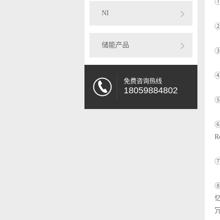
①
NI
②
储能产品
③
④
免费咨询热线
18059884802
⑤
⑥
R
⑦
⑧