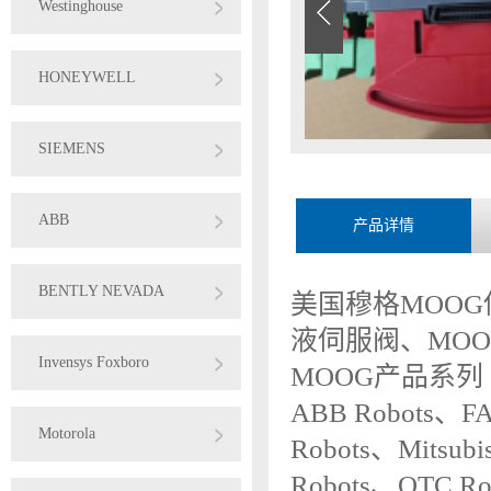
Westinghouse
HONEYWELL
SIEMENS
ABB
产品详情
BENTLY NEVADA
美国穆格MOOG
液伺服阀、MOO
Invensys Foxboro
MOOG产品系列
ABB Robots、F
Motorola
Robots、Mitsubis
Robots、OTC Ro