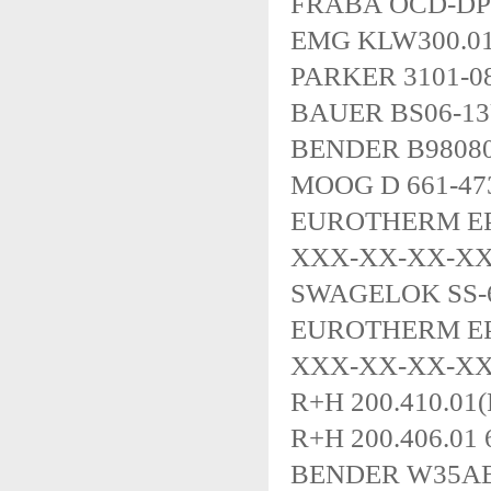
FRABA OCD-DP
EMG KLW300.0
PARKER 3101-0
BAUER BS06-13
BENDER B9808
MOOG D 661-4
EUROTHERM EP
XXX-XX-XX-X
SWAGELOK SS-
EUROTHERM EP
XXX-XX-XX-X
R+H 200.410.01(
R+H 200.406.01 
BENDER W35A