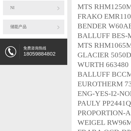
MTS RHM1250M
NI
FRAKO EMR110
BENDER W60A
储能产品
BALLUFF BES-
MTS RHM1065M
免费咨询热线
18059884802
GLACIER 5050
WURTH 663480
BALLUFF BCCM4
EUROTHERM 730
ENG-YES-I2-N
PAULY PP2441Q
PROPORTION-AI
WEIGEL RW96M