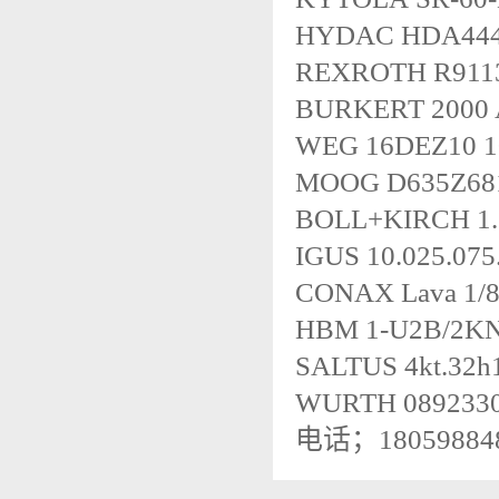
HYDAC HDA4445
REXROTH R911
BURKERT 2000 A
WEG 16DEZ10 1
MOOG D635Z68
BOLL+KIRCH 1.1
IGUS 10.025.075
CONAX Lava 1/8
HBM 1-U2B/2K
SALTUS 4kt.32h1
WURTH 08923
电话；18059884