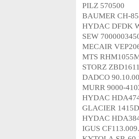
PILZ 570500
BAUMER CH-850
HYDAC DFDK W 
SEW 700000345
MECAIR VEP20
MTS RHM1055M
STORZ ZBD1611
DADCO 90.10.00
MURR 9000-410
HYDAC HDA4745
GLACIER 1415
HYDAC HDA384
IGUS CF113.00
KYTOLA SR-60-