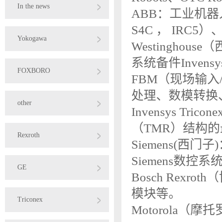
In the news
ABB：工业机器
S4C ， IRC5）、B
Yokogawa
Westinghou
系统备件Invensy
FOXBORO
FBM（现场输
处理、数模转换
other
Invensys T
（TMR）结构
Rexroth
Siemens(西门子)：
Siemens数控系
GE
Bosch Rexr
模块等。
Triconex
Motorola（摩