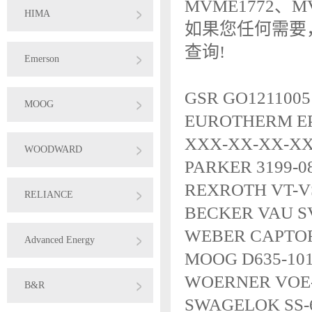
MVME1772、M
HIMA
如果您任何需要
查询!
Emerson
GSR GO1211005
MOOG
EUROTHERM EP
XXX-XX-XX-X
WOODWARD
PARKER 3199-0
REXROTH VT-VS
RELIANCE
BECKER VAU SV
WEBER CAPTOR 
Advanced Energy
MOOG D635-10
WOERNER VOE-B
B&R
SWAGELOK SS-