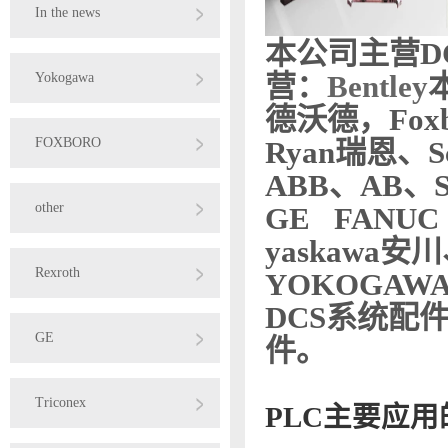
In the news
本公司主营
D
营：
Bentley
Yokogawa
德沃德，Foxb
FOXBORO
Ryan瑞恩、S
ABB、AB、S
other
GE FANUC
yaskawa安
Rexroth
YOKOGAW
DCS系统配
GE
件。
Triconex
PLC主要应用